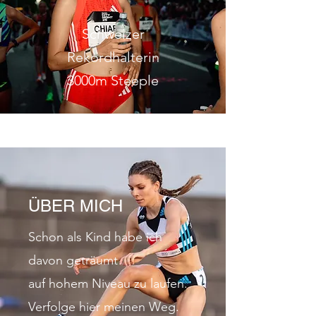
Schweizer
Rekordhalterin
3000m Steeple
ÜBER MICH
Schon als Kind habe ich
davon geträumt
auf hohem Niveau zu laufen.
Verfolge hier meinen Weg.