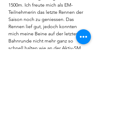
1500m. Ich freute mich als EM-
Teilnehmerin das letzte Rennen der 
Saison noch zu geniessen. Das 
Rennen lief gut, jedoch konnten 
mich meine Beine auf der letzten 
Bahnrunde nicht mehr ganz so 
schnell halten wie an der Aktiv-SM, 
woraus eine Zeit von 4:21 resultierte.
Ich bin sehr dankbar für diese 
gelungene Saison, für die intensive 
Zeit mit Trainings und Wettkämpfen, 
für die Erfahrungen, die ich 
sammeln durfte und vor allem, für 
alle Unterstützung, die ich in den 
letzten Monaten gespürt habe. An 
dieser Stelle möchte ich mich 
speziell bei meinem Trainer, Michi 