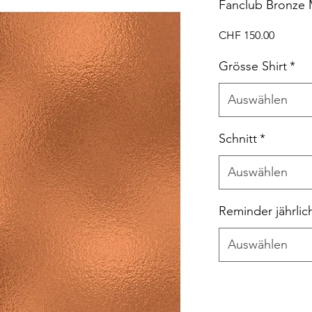
Fanclub Bronze M
Preis
CHF 150.00
Grösse Shirt
*
Auswählen
Schnitt
*
Auswählen
Reminder jährlic
Auswählen